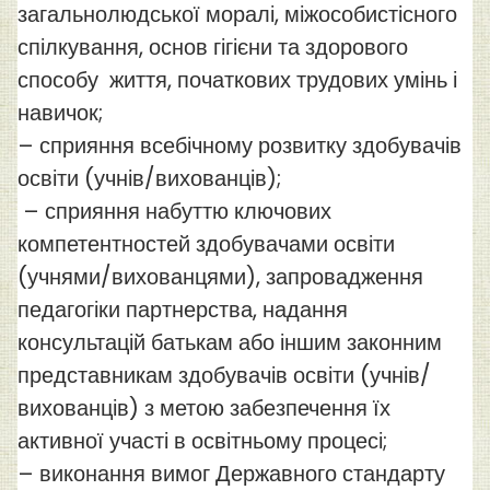
загальнолюдської моралі, міжособистісного
спілкування, основ гігієни та здорового
способу життя, початкових трудових умінь і
навичок;
– сприяння всебічному розвитку здобувачів
освіти (учнів/вихованців);
– сприяння набуттю ключових
компетентностей здобувачами освіти
(учнями/вихованцями), запровадження
педагогіки партнерства, надання
консультацій батькам або іншим законним
представникам здобувачів освіти (учнів/
вихованців) з метою забезпечення їх
активної участі в освітньому процесі;
– виконання вимог Державного стандарту