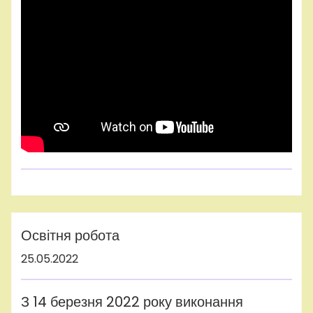
adminhq
Uncategorized
Освітня робота
25.05.2022
З 14 березня 2022 року виконання