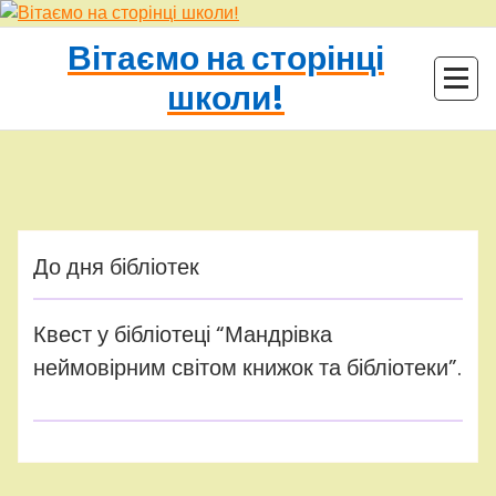
Перейти
до
Вітаємо на сторінці
контенту
школи!
adminhq
Uncategorized
До дня бібліотек
Квест у бібліотеці “Мандрівка
неймовірним світом книжок та бібліотеки”.