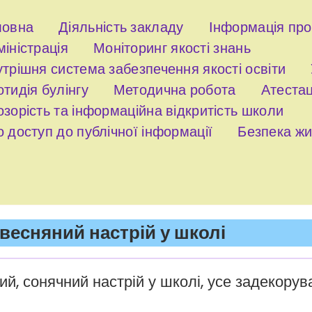
ловна
Діяльність закладу
Інформація пр
іністрація
Моніторинг якості знань
трішня система забезпечення якості освіти
тидія булінгу
Методична робота
Атестац
зорість та інформаційна відкритість школи
 доступ до публічної інформації
Безпека жи
есняний настрій у школі
ий, сонячний настрій у школі, усе задекорув