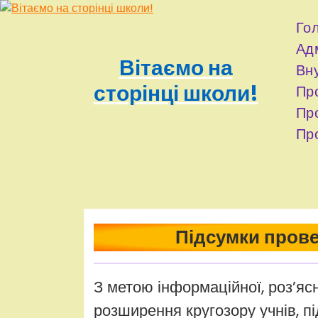
Перейти
до
Го
контенту
Адм
Вітаємо на
Вну
сторінці школи!
Про
Про
Про
adminhq
Uncategorized
Підсумки прове
З метою інформаційної, роз’яс
розширення кругозору учнів, п