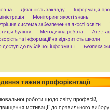
ловна
Діяльність закладу
Інформація пр
іністрація
Моніторинг якості знань
трішня система забезпечення якості освіти
тидія булінгу
Методична робота
Атестац
зорість та інформаційна відкритість школи
 доступ до публічної інформації
Безпека жи
дення тижня профорієнтації
нювальної роботи щодо світу професій,
ідвищення мотивації до правильного вибору