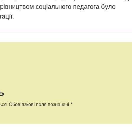
керівництвом соціального педагога було
ації.
ь
ься.
Обов’язкові поля позначені
*