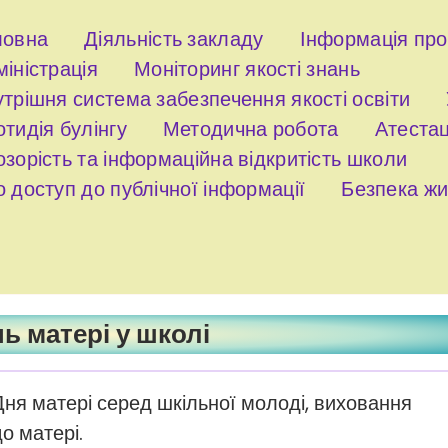
ловна
Діяльність закладу
Інформація пр
іністрація
Моніторинг якості знань
трішня система забезпечення якості освіти
тидія булінгу
Методична робота
Атестац
зорість та інформаційна відкритість школи
 доступ до публічної інформації
Безпека жи
ь матері у школі
ня матері серед шкільної молоді, виховання
о матері.