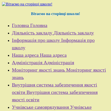
Перейти
до
контенту
Вітаємо на сторінці школи!
Головна
Головна
Діяльність закладу
Діяльність закладу
Інформація про школу
Інформація про
школу
Наша адреса
Наша адреса
Адміністрація
Адміністрація
Моніторинг якості знань
Моніторинг якості
знань
Внутрішня система забезпечення якості
освіти
Внутрішня система забезпечення
якості освіти
Учнівське самоврядування
Учнівське