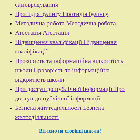
самоврядування
Протидія булінгу
Протидія булінгу
Методична робота
Методична робота
Атестація
Атестація
Підвищення кваліфікації
Підвищення
кваліфікації
Прозорість та інформаційна відкритість
школи
Прозорість та інформаційна
відкритість школи
Про доступ до публічної інформації
Про
доступ до публічної інформації
Безпека життєдіяльності
Безпека
життєдіяльності
Вітаємо на сторінці школи!