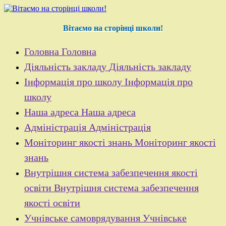
Перейти
до
контенту
Вітаємо на сторінці школи!
Головна
Головна
Діяльність закладу
Діяльність закладу
Інформація про школу
Інформація про
школу
Наша адреса
Наша адреса
Адміністрація
Адміністрація
Моніторинг якості знань
Моніторинг якості
знань
Внутрішня система забезпечення якості
освіти
Внутрішня система забезпечення
якості освіти
Учнівське самоврядування
Учнівське