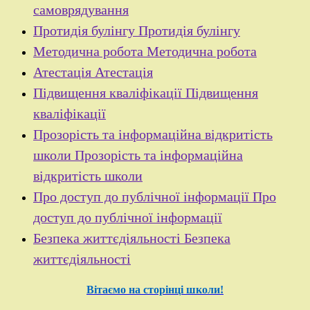
самоврядування
Протидія булінгу
Протидія булінгу
Методична робота
Методична робота
Атестація
Атестація
Підвищення кваліфікації
Підвищення
кваліфікації
Прозорість та інформаційна відкритість
школи
Прозорість та інформаційна
відкритість школи
Про доступ до публічної інформації
Про
доступ до публічної інформації
Безпека життєдіяльності
Безпека
життєдіяльності
Вітаємо на сторінці школи!