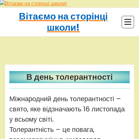
Перейти
до
Вітаємо на сторінці
контенту
школи!
adminhq
Uncategorized
В день толерантності
Міжнародний день толерантності –
свято, яке відзначають 16 листопада
у всьому світі.
Толерантність – це повага,