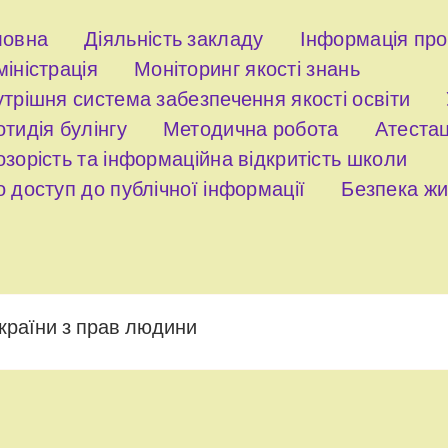
ловна
Діяльність закладу
Інформація пр
іністрація
Моніторинг якості знань
трішня система забезпечення якості освіти
тидія булінгу
Методична робота
Атестац
зорість та інформаційна відкритість школи
 доступ до публічної інформації
Безпека жи
країни з прав людини