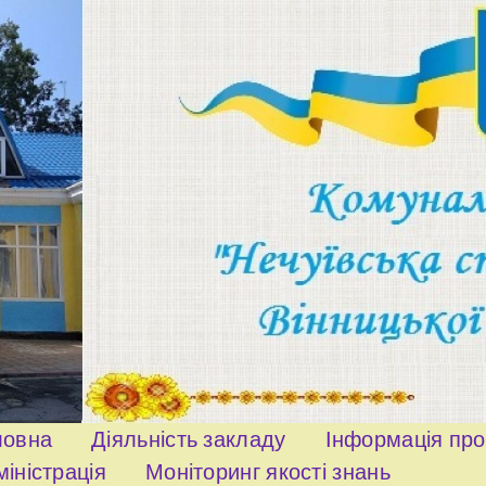
ловна
Діяльність закладу
Інформація пр
іністрація
Моніторинг якості знань