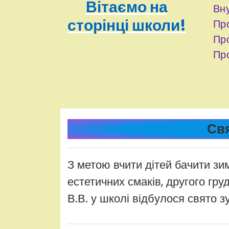
Вітаємо на
Вну
сторінці школи!
Про
Про
Про
adminhq
Uncategorized
Свя
З метою вчити дітей бачити зи
естетичних смаків, другого гр
В.В. у школі відбулося свято зу