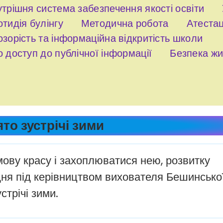
трішня система забезпечення якості освіти
тидія булінгу
Методична робота
Атестац
зорість та інформаційна відкритість школи
 доступ до публічної інформації
Безпека жи
то зустрічі зими
мову красу і захоплюватися нею, розвитку
удня під керівництвом вихователя Бешинсько
стрічі зими.