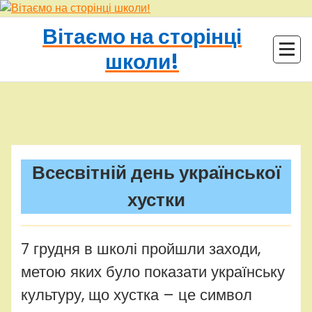
Перейти
до
Вітаємо на сторінці
контенту
школи!
adminhq
Uncategorized
Всесвітній день української
хустки
7 грудня в школі пройшли заходи,
метою яких було показати українську
культуру, що хустка – це символ