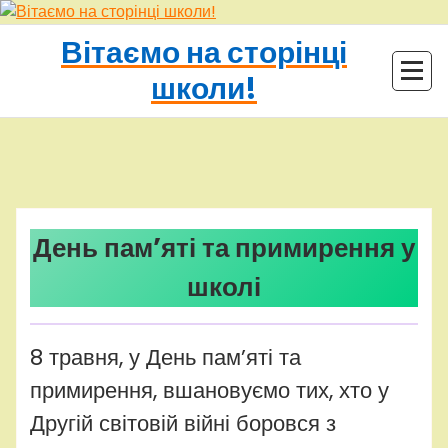
Перейти
до
Вітаємо на сторінці
контенту
школи!
adminhq
Uncategorized
День пам’яті та примирення у
школі
8 травня, у День пам’яті та
примирення, вшановуємо тих, хто у
Другій світовій війні боровся з