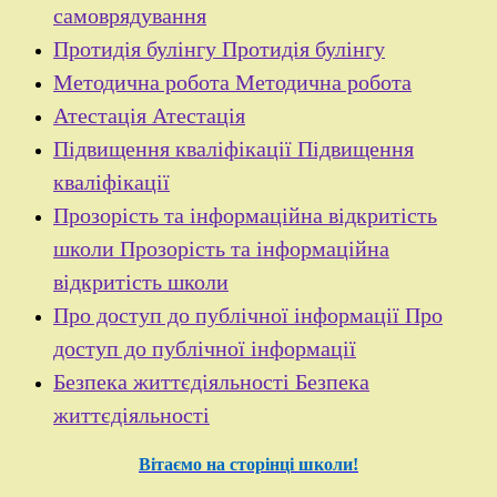
самоврядування
Протидія булінгу
Протидія булінгу
Методична робота
Методична робота
Атестація
Атестація
Підвищення кваліфікації
Підвищення
кваліфікації
Прозорість та інформаційна відкритість
школи
Прозорість та інформаційна
відкритість школи
Про доступ до публічної інформації
Про
доступ до публічної інформації
Безпека життєдіяльності
Безпека
життєдіяльності
Вітаємо на сторінці школи!