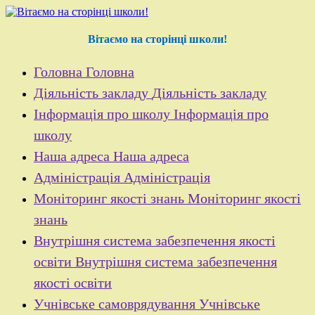
Перейти
до
контенту
Вітаємо на сторінці школи!
Головна
Головна
Діяльність закладу
Діяльність закладу
Інформація про школу
Інформація про
школу
Наша адреса
Наша адреса
Адміністрація
Адміністрація
Моніторинг якості знань
Моніторинг якості
знань
Внутрішня система забезпечення якості
освіти
Внутрішня система забезпечення
якості освіти
Учнівське самоврядування
Учнівське