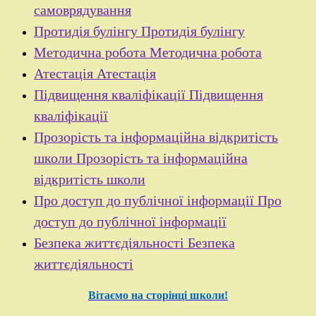
самоврядування
Протидія булінгу
Протидія булінгу
Методична робота
Методична робота
Атестація
Атестація
Підвищення кваліфікації
Підвищення
кваліфікації
Прозорість та інформаційна відкритість
школи
Прозорість та інформаційна
відкритість школи
Про доступ до публічної інформації
Про
доступ до публічної інформації
Безпека життєдіяльності
Безпека
життєдіяльності
Вітаємо на сторінці школи!