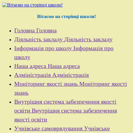
Перейти
до
контенту
Вітаємо на сторінці школи!
Головна
Головна
Діяльність закладу
Діяльність закладу
Інформація про школу
Інформація про
школу
Наша адреса
Наша адреса
Адміністрація
Адміністрація
Моніторинг якості знань
Моніторинг якості
знань
Внутрішня система забезпечення якості
освіти
Внутрішня система забезпечення
якості освіти
Учнівське самоврядування
Учнівське