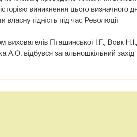
 історією виникнення цього визначного д
и власну гідність під час Революції
м вихователів Пташинської І.Г., Вовк Н.І.
а А.О. відбувся загальношкільний захід