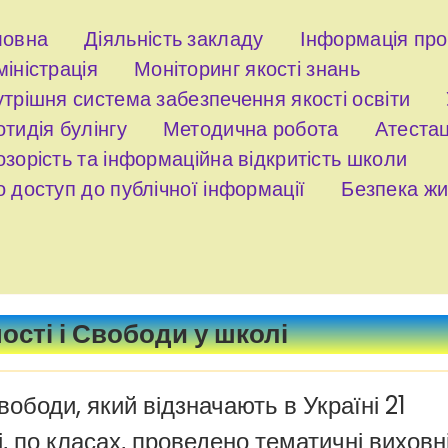
ловна
Діяльність закладу
Інформація пр
іністрація
Моніторинг якості знань
трішня система забезпечення якості освіти
тидія булінгу
Методична робота
Атестац
зорість та інформаційна відкритість школи
 доступ до публічної інформації
Безпека жи
ості і Свободи у школі
вободи, який відзначають в Україні 21
, по класах, проведено тематичні виховн