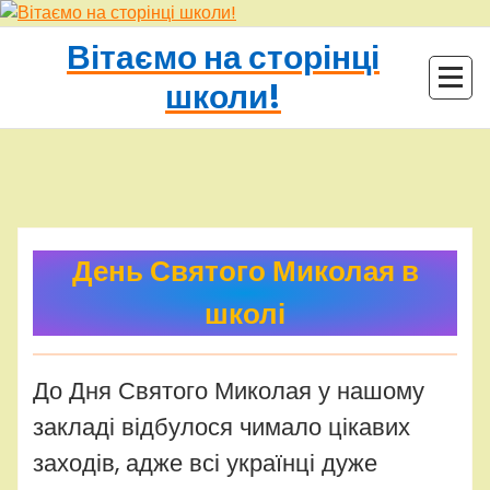
Перейти
до
Вітаємо на сторінці
контенту
школи!
adminhq
Uncategorized
День Святого Миколая в
школі
До Дня Святого Миколая у нашому
закладі відбулося чимало цікавих
заходів, адже всі українці дуже