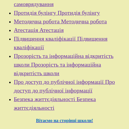
самоврядування
Протидія булінгу
Протидія булінгу
Методична робота
Методична робота
Атестація
Атестація
Підвищення кваліфікації
Підвищення
кваліфікації
Прозорість та інформаційна відкритість
школи
Прозорість та інформаційна
відкритість школи
Про доступ до публічної інформації
Про
доступ до публічної інформації
Безпека життєдіяльності
Безпека
життєдіяльності
Вітаємо на сторінці школи!