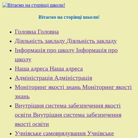
Перейти
до
контенту
Вітаємо на сторінці школи!
Головна
Головна
Діяльність закладу
Діяльність закладу
Інформація про школу
Інформація про
школу
Наша адреса
Наша адреса
Адміністрація
Адміністрація
Моніторинг якості знань
Моніторинг якості
знань
Внутрішня система забезпечення якості
освіти
Внутрішня система забезпечення
якості освіти
Учнівське самоврядування
Учнівське