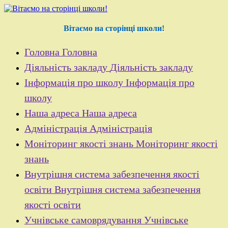
Перейти
до
контенту
Вітаємо на сторінці школи!
Головна
Головна
Діяльність закладу
Діяльність закладу
Інформація про школу
Інформація про
школу
Наша адреса
Наша адреса
Адміністрація
Адміністрація
Моніторинг якості знань
Моніторинг якості
знань
Внутрішня система забезпечення якості
освіти
Внутрішня система забезпечення
якості освіти
Учнівське самоврядування
Учнівське