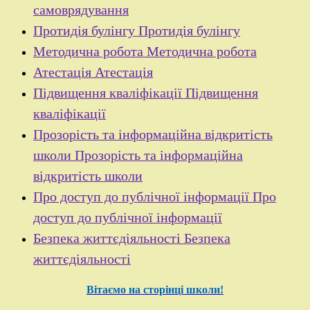
самоврядування
Протидія булінгу
Протидія булінгу
Методична робота
Методична робота
Атестація
Атестація
Підвищення кваліфікації
Підвищення
кваліфікації
Прозорість та інформаційна відкритість
школи
Прозорість та інформаційна
відкритість школи
Про доступ до публічної інформації
Про
доступ до публічної інформації
Безпека життєдіяльності
Безпека
життєдіяльності
Вітаємо на сторінці школи!