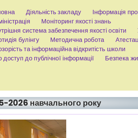
ловна
Діяльність закладу
Інформація пр
іністрація
Моніторинг якості знань
трішня система забезпечення якості освіти
тидія булінгу
Методична робота
Атестац
зорість та інформаційна відкритість школи
 доступ до публічної інформації
Безпека жи
5-2026 навчального року