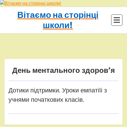
Перейти
до
Вітаємо на сторінці
контенту
школи!
adminhq
Uncategorized
День ментального здоров’я
Дотики підтримки. Уроки емпатіїі з
учнями початкових класів.