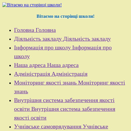
Перейти
до
контенту
Вітаємо на сторінці школи!
Головна
Головна
Діяльність закладу
Діяльність закладу
Інформація про школу
Інформація про
школу
Наша адреса
Наша адреса
Адміністрація
Адміністрація
Моніторинг якості знань
Моніторинг якості
знань
Внутрішня система забезпечення якості
освіти
Внутрішня система забезпечення
якості освіти
Учнівське самоврядування
Учнівське