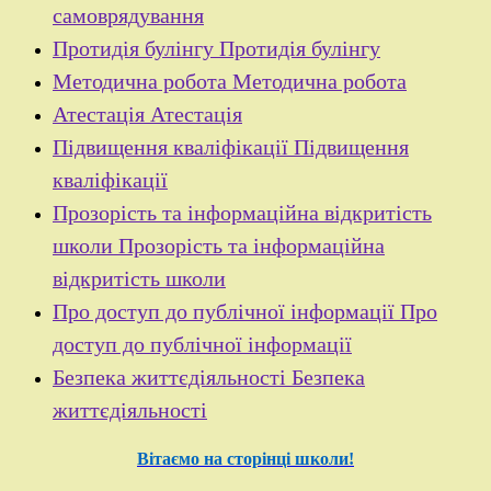
самоврядування
Протидія булінгу
Протидія булінгу
Методична робота
Методична робота
Атестація
Атестація
Підвищення кваліфікації
Підвищення
кваліфікації
Прозорість та інформаційна відкритість
школи
Прозорість та інформаційна
відкритість школи
Про доступ до публічної інформації
Про
доступ до публічної інформації
Безпека життєдіяльності
Безпека
життєдіяльності
Вітаємо на сторінці школи!