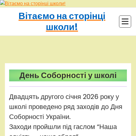
Перейти
до
Вітаємо на сторінці
контенту
школи!
adminhq
Uncategorized
День Соборності у школі
Двадцять другого січня 2026 року у
школі проведено ряд заходів до Дня
Соборності України.
Заходи пройшли під гаслом “Наша