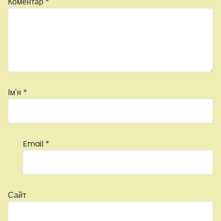
Коментар
*
Ім'я
*
Email
*
Сайт