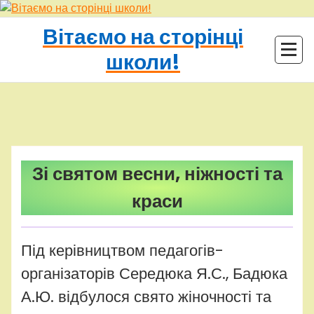
Перейти
до
Вітаємо на сторінці
контенту
школи!
adminhq
Uncategorized
Зі святом весни, ніжності та
краси
Під керівництвом педагогів-
організаторів Середюка Я.С., Бадюка
А.Ю. відбулося свято жіночності та