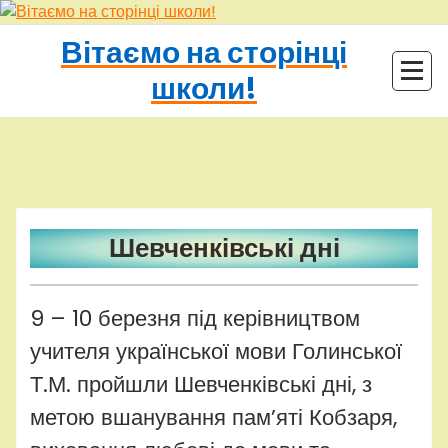
Перейти
до
Вітаємо на сторінці
контенту
школи!
adminhq
Uncategorized
Шевченківські дні
9 – 10 березня під керівництвом
учителя української мови Голинської
Т.М. пройшли Шевченківські дні, з
метою вшанування пам’яті Кобзаря,