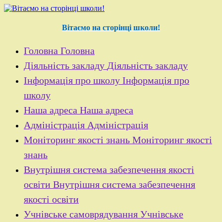
Перейти
до
контенту
Вітаємо на сторінці школи!
Головна
Головна
Діяльність закладу
Діяльність закладу
Інформація про школу
Інформація про
школу
Наша адреса
Наша адреса
Адміністрація
Адміністрація
Моніторинг якості знань
Моніторинг якості
знань
Внутрішня система забезпечення якості
освіти
Внутрішня система забезпечення
якості освіти
Учнівське самоврядування
Учнівське