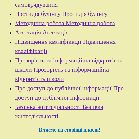
самоврядування
Протидія булінгу
Протидія булінгу
Методична робота
Методична робота
Атестація
Атестація
Підвищення кваліфікації
Підвищення
кваліфікації
Прозорість та інформаційна відкритість
школи
Прозорість та інформаційна
відкритість школи
Про доступ до публічної інформації
Про
доступ до публічної інформації
Безпека життєдіяльності
Безпека
життєдіяльності
Вітаємо на сторінці школи!